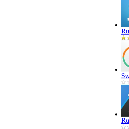
Ru
Sw
Ru