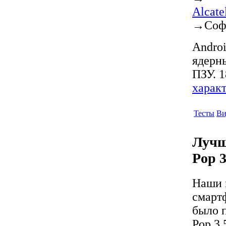
Alcat
→
Соф
Androi
ядерн
ПЗУ. 1
харак
Тесты
Ви
Лучш
Pop 
Наши 
смарт
было 
Pop 3