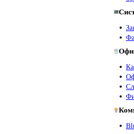
Сис
За
Фа
Офи
Ка
Оф
Сл
Ф
Ком
Bl