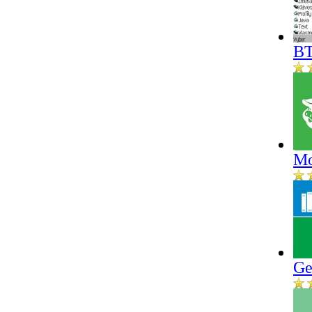
BT
Mo
Ge