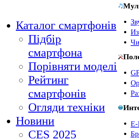
Мул
Зв
Каталог смартфонів
Из
Підбір
Чи
смартфона
Пол
Порівняти моделі
GP
Рейтинг
Ор
смартфонів
Ра
Огляди техніки
Инт
Новини
E-
CES 2025
Бр