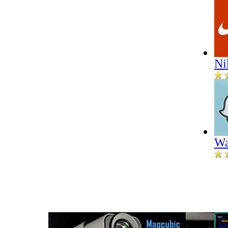
Ni
Wa