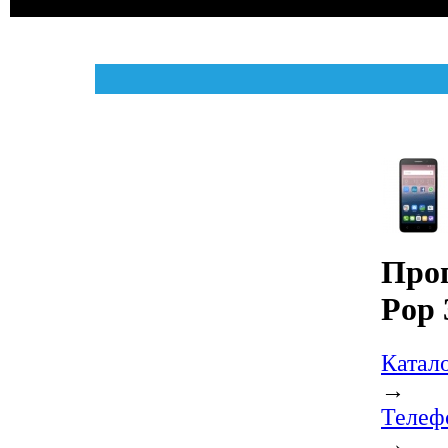
Про
Pop 
Катал
→
Телеф
→