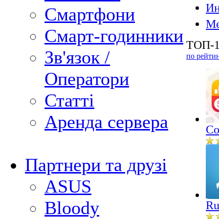
Ин
Смартфони
Ме
Смарт-годинники
ТОП-1
Зв'язок /
по рейти
Оператори
Статті
Аренда сервера
Co
Партнери та друзі
ASUS
Bloody
Ru