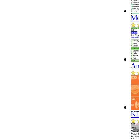
Mo
An
KD