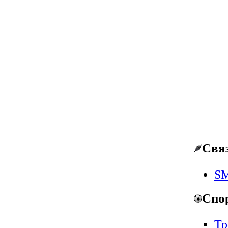
Свя
SM
Спо
Тр