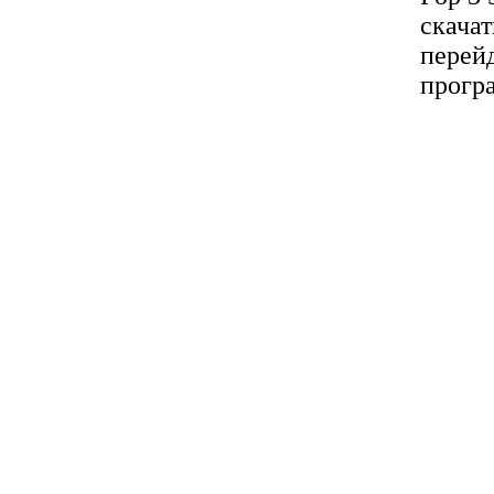
скачат
перей
прогр