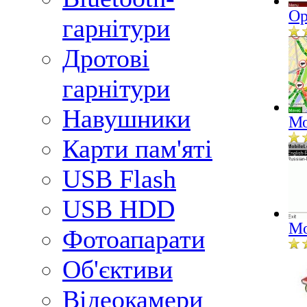
Op
гарнітури
Дротові
гарнітури
Навушники
Мо
Карти пам'яті
USB Flash
USB HDD
Mo
Фотоапарати
Об'єктиви
Відеокамери